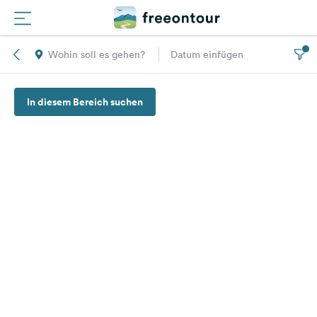
Wohin soll es gehen?
Datum einfügen
Routen
In diesem Bereich suchen
Plätze
Magazin
Partner
Registrieren
Einloggen
Newsletter
Fragen &