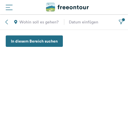
Wohin soll es gehen?
Datum einfügen
Routen
In diesem Bereich suchen
Plätze
Magazin
Partner
Registrieren
Einloggen
Newsletter
Fragen &