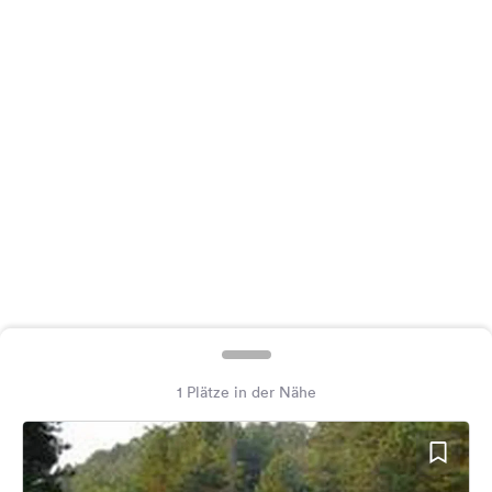
Feedback
Sprache:
Deutsch
Folge
uns
auf
Social
Media
Facebook
Instagram
1 Plätze in der Nähe