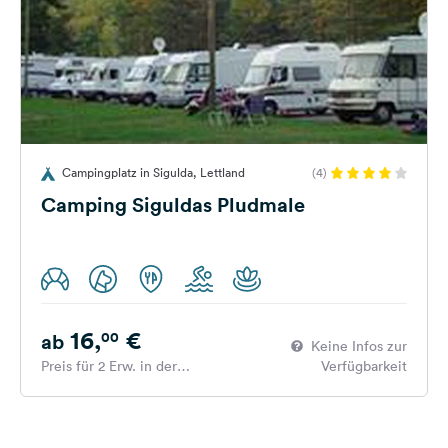
Campingplatz in Sigulda, Lettland
(4)
Camping Siguldas Pludmale
16,
€
00
ab
Keine Infos zur
Preis für 2 Erw. in der
Verfügbarkeit
Hauptsaison