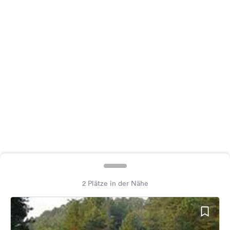
Feedback
Sprache:
Deutsch
Folge
uns
auf
Social
Media
Facebook
Instagram
2 Plätze in der Nähe