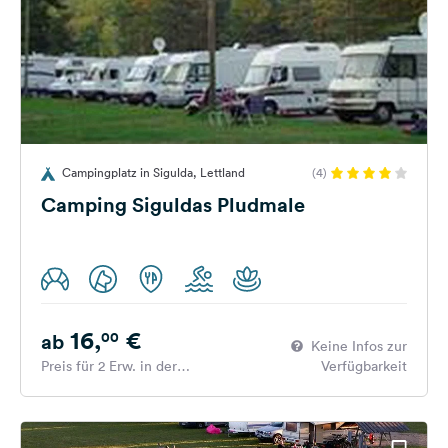
Campingplatz in Sigulda, Lettland
(4)
Camping Siguldas Pludmale
16,
€
00
ab
Keine Infos zur
Preis für 2 Erw. in der
Verfügbarkeit
Hauptsaison