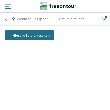
Wohin soll es gehen?
Datum einfügen
Routen
In diesem Bereich suchen
Plätze
Magazin
Partner
Registrieren
Einloggen
Newsletter
Fragen &