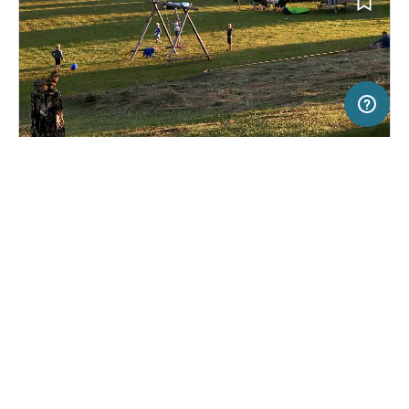
500 m
Terms of use
© 1987–2026 HERE, EuroGeographics
SERVICE
RECHTLICHES
Hilfe
Impressum
Campingplatz in Sigulda, Lettland
(5)
Über uns
Nutzungsbedingungen
"Lakeside" camping Sigulda
Presse
Datenschutzerklärung
Kooperationspartner werden
Rechtliche Hinweise
Was ist Freeontour
FREEONTOUR APPS
30,
€
00
ab
Keine Infos zur
Preis für 2 Erw. in der
Verfügbarkeit
Hauptsaison
FOLGE UNS AUF SOCIAL MEDIA