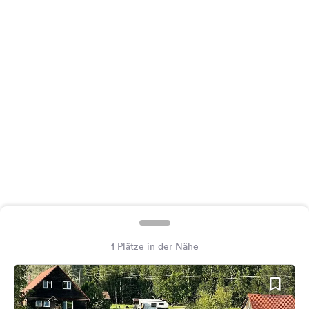
Feedback
Sprache:
Deutsch
Folge
uns
auf
Social
Media
Facebook
Instagram
1 Plätze in der Nähe