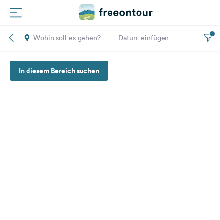
Wohin soll es gehen?
Datum einfügen
Routen
In diesem Bereich suchen
Plätze
Magazin
Partner
Registrieren
Einloggen
Newsletter
Fragen &