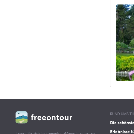
RUND UMS T
Die schönst
Erlebnisse f
Lassen Sie sich im Freeontour-Magazin zu neuen