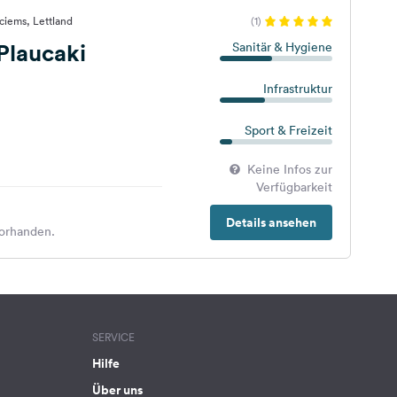
ciems, Lettland
(1)
Plaucaki
Sanitär & Hygiene
Infrastruktur
Sport & Freizeit
Keine Infos zur
Verfügbarkeit
Details ansehen
orhanden.
SERVICE
Hilfe
Über uns