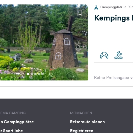
Campingplatz in Pūr
Kempings 
Keine Preisangabe v
HEMA CAMPING
MITMACHEN
en Campingplätze
Reiseroute planen
ür Sportliche
Registrieren