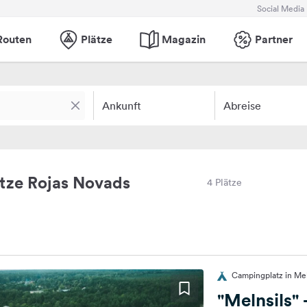
Social Media
Routen
Plätze
Magazin
Partner
Ankunft
Abreise
tze Rojas Novads
4 Plätze
Campingplatz in Meln
"Melnsils"