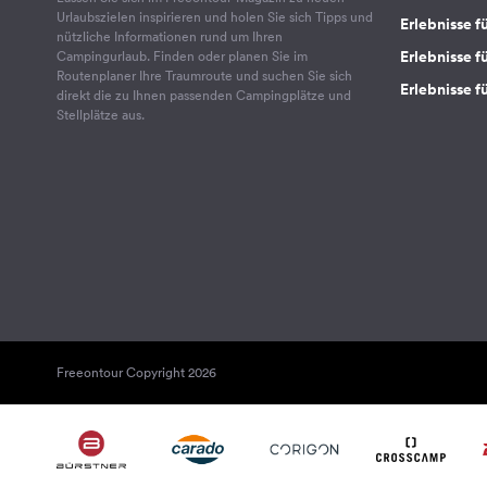
Urlaubszielen inspirieren und holen Sie sich Tipps und
Erlebnisse f
nützliche Informationen rund um Ihren
Erlebnisse fü
Campingurlaub. Finden oder planen Sie im
Routenplaner Ihre Traumroute und suchen Sie sich
Erlebnisse f
direkt die zu Ihnen passenden Campingplätze und
Stellplätze aus.
Freeontour Copyright 2026