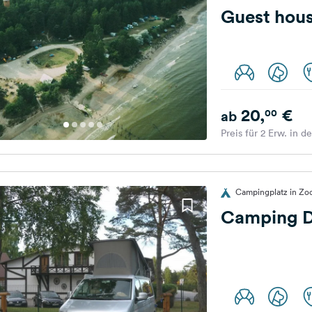
Guest hous
20,
€
00
ab
Preis für 2 Erw. in d
Campingplatz in Zoc
Camping D