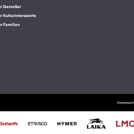
ür Genießer
r Kulturinterssierte
ür Familien
Impressu