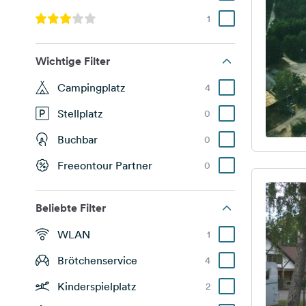
1
Wichtige Filter
Campingplatz
4
Stellplatz
0
Buchbar
0
Freeontour Partner
0
Beliebte Filter
WLAN
1
Brötchenservice
4
Kinderspielplatz
2