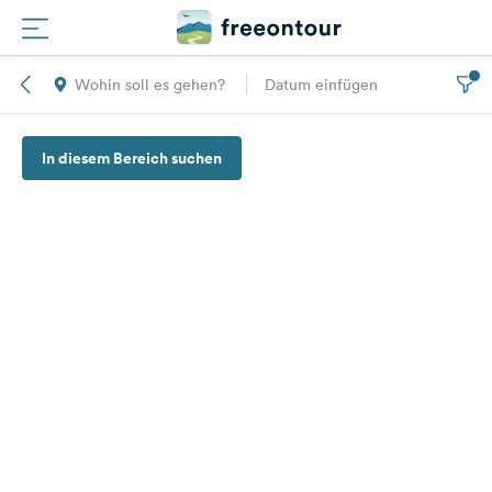
Wohin soll es gehen?
Datum einfügen
Routen
In diesem Bereich suchen
Plätze
Magazin
Partner
Registrieren
Einloggen
Newsletter
Fragen &