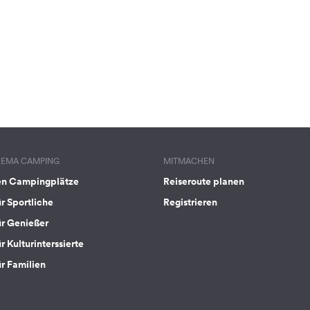
HEMA CAMPING
MITMACHEN
en Campingplätze
Reiseroute planen
ür Sportliche
Registrieren
ür Genießer
r Kulturinterssierte
ür Familien