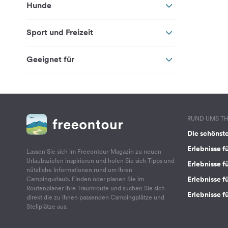
Hunde
Sport und Freizeit
Geeignet für
RUND UMS T
Die schönst
Erlebnisse f
Lassen Sie sich im Freeontour-Magazin zu neuen
Urlaubszielen inspirieren und holen Sie sich Tipps und
Erlebnisse f
nützliche Informationen rund um Ihren
Erlebnisse fü
Campingurlaub. Finden oder planen Sie im
Routenplaner Ihre Traumroute und suchen Sie sich
Erlebnisse f
direkt die zu Ihnen passenden Campingplätze und
Stellplätze aus.