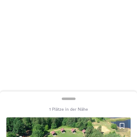
Feedback
Sprache:
Deutsch
Folge
uns
auf
Social
Media
Facebook
Instagram
1 Plätze in der Nähe