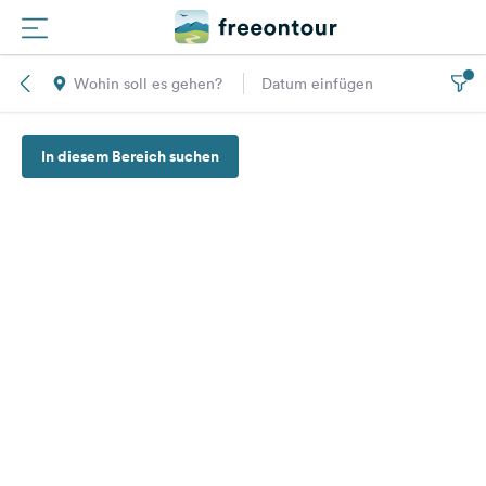
Wohin soll es gehen?
Datum einfügen
Routen
In diesem Bereich suchen
Plätze
Magazin
Partner
Registrieren
Einloggen
Newsletter
Fragen &