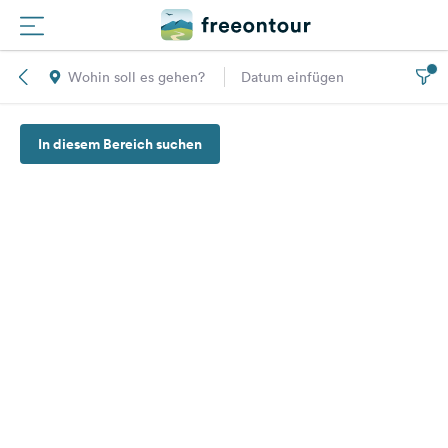
Wohin soll es gehen?
Datum einfügen
Routen
In diesem Bereich suchen
Plätze
Magazin
Partner
Registrieren
Einloggen
Newsletter
Fragen &