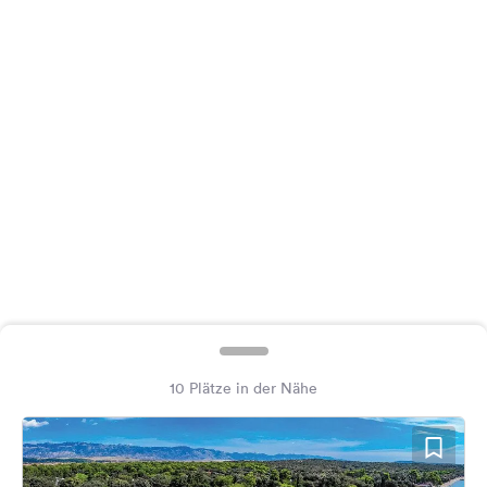
Feedback
Sprache:
Deutsch
Folge
uns
auf
Social
Media
Facebook
Instagram
10 Plätze in der Nähe