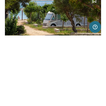
10 km
Terms of use
© 1987–2026 HERE, EuroGeographics
SERVICE
RECHTLICHES
Hilfe
Impressum
Campingplatz in Novalja, Kroatien
(31)
Über uns
Nutzungsbedingungen
Terra Park Phalaris
Presse
Datenschutzerklärung
Kooperationspartner werden
Rechtliche Hinweise
Was ist Freeontour
FREEONTOUR APPS
21,
€
00
ab
Keine Infos zur
Preis für 2 Erw. in der
Verfügbarkeit
Hauptsaison
FOLGE UNS AUF SOCIAL MEDIA