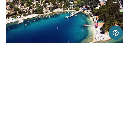
20 m
Terms of use
© 1987–2026 HERE, EuroGeographics
SERVICE
RECHTLICHES
Hilfe
Impressum
Campingplatz in Selce, Kroatien
(3)
Über uns
Nutzungsbedingungen
Camping Uvala Slana
Presse
Datenschutzerklärung
Kooperationspartner werden
Rechtliche Hinweise
Was ist Freeontour
FREEONTOUR APPS
Keine Preisangabe
Keine Infos zur
vorhanden.
Verfügbarkeit
FOLGE UNS AUF SOCIAL MEDIA