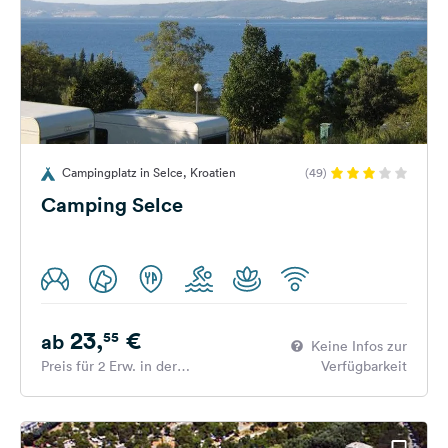
Campingplatz in Selce, Kroatien
(49)
Camping Selce
23,
€
55
ab
Keine Infos zur
Preis für 2 Erw. in der
Verfügbarkeit
Hauptsaison