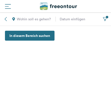
Wohin soll es gehen?
Datum einfügen
Routen
In diesem Bereich suchen
Plätze
Magazin
Partner
Registrieren
Einloggen
Newsletter
Fragen &