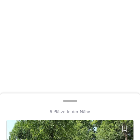
Feedback
Sprache:
Deutsch
Folge
uns
auf
Social
Media
Facebook
Instagram
8 Plätze in der Nähe