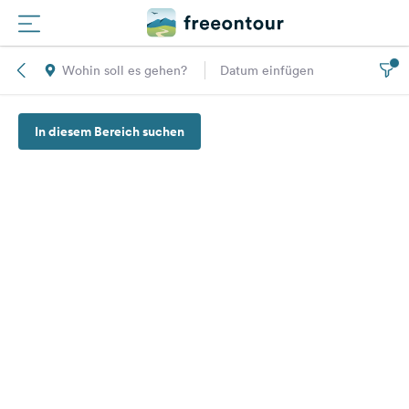
Wohin soll es gehen?
Datum einfügen
Routen
In diesem Bereich suchen
Plätze
Magazin
Partner
Registrieren
Einloggen
Newsletter
Fragen &