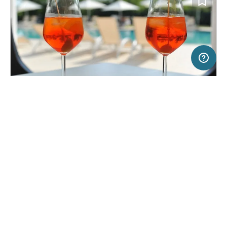
5 km
Terms of use
© 1987–2026 HERE, ITA
SERVICE
RECHTLICHES
Hilfe
Impressum
Campingplatz in Campalto, Italien
(29)
Über uns
Nutzungsbedingungen
Camping Rialto Village
Presse
Datenschutzerklärung
Kooperationspartner werden
Rechtliche Hinweise
Was ist Freeontour
FREEONTOUR APPS
9,
€
00
ab
Buchbar
Preis für 2 Erw. in der Hauptsaison
FOLGE UNS AUF SOCIAL MEDIA