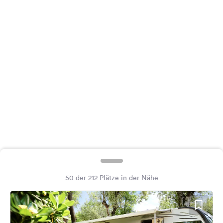
Feedback
Sprache:
Deutsch
Folge
uns
auf
Social
Media
Facebook
Instagram
50 der 212 Plätze in der Nähe