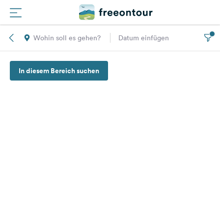
Wohin soll es gehen?
Datum einfügen
Routen
In diesem Bereich suchen
Plätze
Magazin
Partner
Registrieren
Einloggen
Newsletter
Fragen &