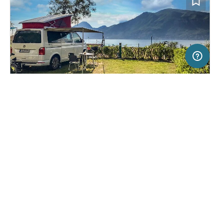
50 km
Terms of use
© 1987–2026 HERE
SERVICE
RECHTLICHES
Hilfe
Impressum
Campingplatz in Brenzone sul Garda, Italien
(153)
Über uns
Nutzungsbedingungen
Camping Primavera
Presse
Datenschutzerklärung
Kooperationspartner werden
Rechtliche Hinweise
Was ist Freeontour
FREEONTOUR APPS
49,
€
00
ab
Keine Infos zur
Preis für 2 Erw. in der
Verfügbarkeit
Hauptsaison
FOLGE UNS AUF SOCIAL MEDIA