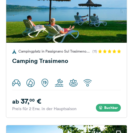
Campingplatz in Passignano Sul Trasimeno
(11)
PG, Italien
Camping Trasimeno
37,
€
00
ab
Buchbar
Preis für 2 Erw. in der Hauptsaison