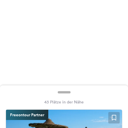
Feedback
Sprache:
Deutsch
Folge
uns
auf
Social
Media
Facebook
Instagram
43 Plätze in der Nähe
Freeontour Partner