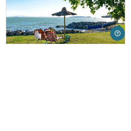
50 km
Terms of use
© 1987–2026 HERE
SERVICE
RECHTLICHES
Hilfe
Impressum
Campingplatz in Passignano sul Trasimeno,
(13)
Über uns
Nutzungsbedingungen
Italien
Camping " La Spiaggia "
Presse
Datenschutzerklärung
Kooperationspartner werden
Rechtliche Hinweise
Was ist Freeontour
FREEONTOUR APPS
33,
€
70
ab
Keine Infos zur
Preis für 2 Erw. in der
Verfügbarkeit
Hauptsaison
FOLGE UNS AUF SOCIAL MEDIA