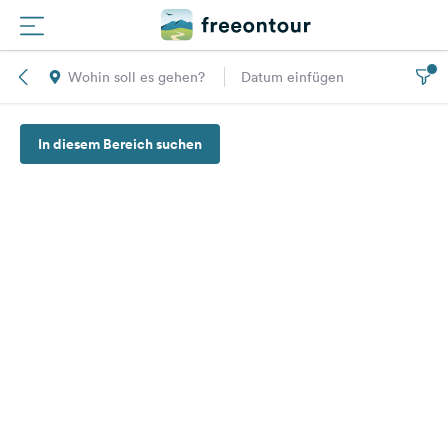
Wohin soll es gehen?
Datum einfügen
Routen
In diesem Bereich suchen
Plätze
Magazin
Partner
Registrieren
Einloggen
Newsletter
Fragen &