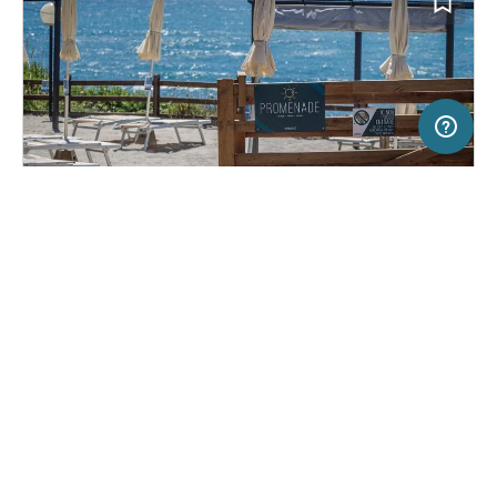
20 km
Terms of use
© 1987–2026 HERE, ITA
SERVICE
RECHTLICHES
Hilfe
Impressum
Campingplatz in Livorno, Italien
(33)
Über uns
Nutzungsbedingungen
Miramare
Presse
Datenschutzerklärung
Kooperationspartner werden
Rechtliche Hinweise
Was ist Freeontour
FREEONTOUR APPS
24,
€
00
ab
Buchbar
Preis für 2 Erw. in der Hauptsaison
FOLGE UNS AUF SOCIAL MEDIA