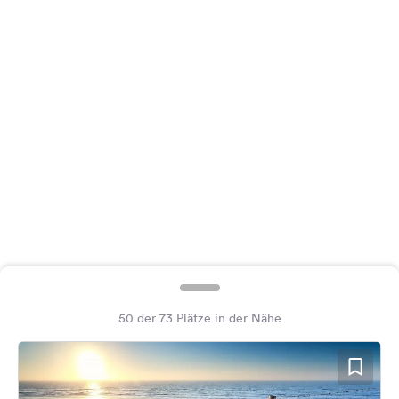
Feedback
Sprache:
Deutsch
Folge
uns
auf
Social
Media
Facebook
Instagram
50 der 73 Plätze in der Nähe