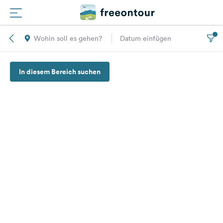
Wohin soll es gehen?
Datum einfügen
Routen
In diesem Bereich suchen
Plätze
Magazin
Partner
Registrieren
Einloggen
Newsletter
Fragen &