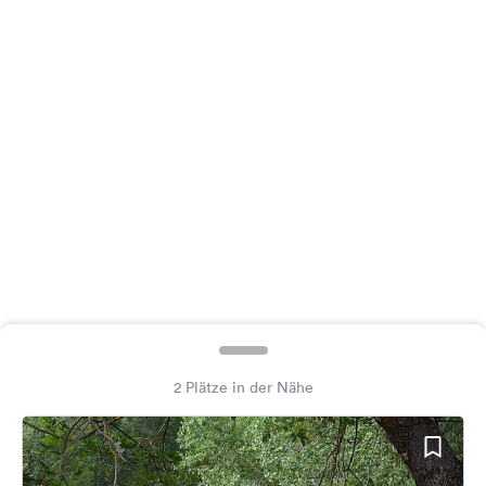
Feedback
Sprache:
Deutsch
Folge
uns
auf
Social
Media
Facebook
Instagram
2 Plätze in der Nähe