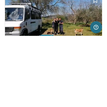
5 km
Terms of use
© 1987–2026 HERE, ITA
SERVICE
RECHTLICHES
Hilfe
Impressum
Stellplatz in Nissoria, Italien
(0)
Über uns
Nutzungsbedingungen
Privatstellplatz Agira
Presse
Datenschutzerklärung
Kooperationspartner werden
Rechtliche Hinweise
Was ist Freeontour
FREEONTOUR APPS
20,
€
50
ab
Buchbar
Preis für 2 Erw. in der Hauptsaison
FOLGE UNS AUF SOCIAL MEDIA