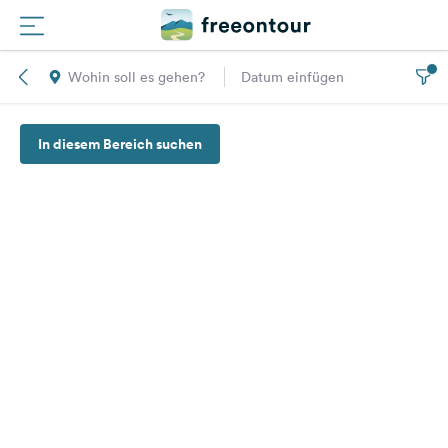
Wohin soll es gehen?
Datum einfügen
Routen
In diesem Bereich suchen
Plätze
Magazin
Partner
Registrieren
Einloggen
Newsletter
Fragen &