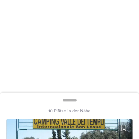
Feedback
Sprache:
Deutsch
Folge
uns
auf
Social
Media
Facebook
Instagram
10 Plätze in der Nähe