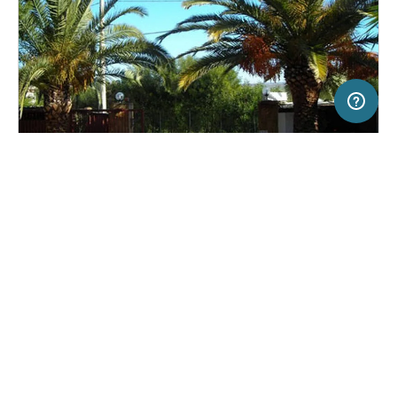
20 km
Terms of use
© 1987–2026 HERE, ITA
SERVICE
RECHTLICHES
Hilfe
Impressum
Campingplatz in Menfi, Italien
(4)
Über uns
Nutzungsbedingungen
Camping La Palma
Presse
Datenschutzerklärung
Kooperationspartner werden
Rechtliche Hinweise
Was ist Freeontour
FREEONTOUR APPS
Keine Preisangabe
Keine Infos zur
vorhanden.
Verfügbarkeit
FOLGE UNS AUF SOCIAL MEDIA