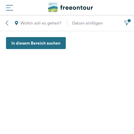
Wohin soll es gehen?
Datum einfügen
Routen
In diesem Bereich suchen
Plätze
Magazin
Partner
Registrieren
Einloggen
Newsletter
Fragen &