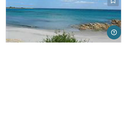
5 km
Terms of use
© 1987–2026 HERE, ITA
SERVICE
RECHTLICHES
Hilfe
Impressum
Campingplatz in Orosei, Italien
(3)
Über uns
Nutzungsbedingungen
Camping Sa Prama
Presse
Datenschutzerklärung
Kooperationspartner werden
Rechtliche Hinweise
Was ist Freeontour
FREEONTOUR APPS
Keine Preisangabe
Keine Infos zur
vorhanden.
Verfügbarkeit
FOLGE UNS AUF SOCIAL MEDIA