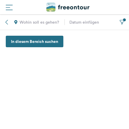
Wohin soll es gehen?
Datum einfügen
Routen
In diesem Bereich suchen
Plätze
Magazin
Partner
Registrieren
Einloggen
Newsletter
Fragen &