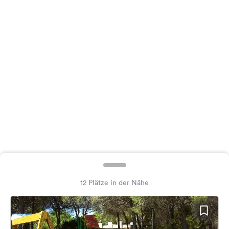
Feedback
Sprache:
Deutsch
Folge
uns
auf
Social
Media
Facebook
Instagram
12 Plätze in der Nähe