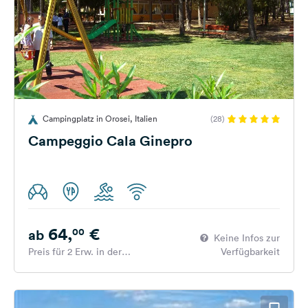
Campingplatz in Orosei, Italien
(28)
Campeggio Cala Ginepro
64,
€
00
ab
Keine Infos zur
Preis für 2 Erw. in der
Verfügbarkeit
Hauptsaison