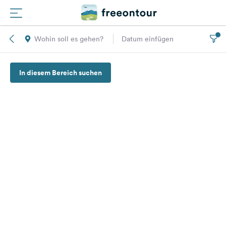
Wohin soll es gehen?
Datum einfügen
Routen
In diesem Bereich suchen
Plätze
Magazin
Partner
Registrieren
Einloggen
Newsletter
Fragen &