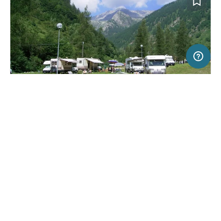
5 km
Terms of use
© 1987–2026 HERE, Swisstopo, ITA
SERVICE
RECHTLICHES
Hilfe
Impressum
Stellplatz in Carcoforo, Italien
(0)
Über uns
Nutzungsbedingungen
Area Attrezzata Carcoforo
Presse
Datenschutzerklärung
Kooperationspartner werden
Rechtliche Hinweise
Was ist Freeontour
FREEONTOUR APPS
10,
€
00
ab
Keine Infos zur
Preis für 2 Erw. in der
Verfügbarkeit
Hauptsaison
FOLGE UNS AUF SOCIAL MEDIA