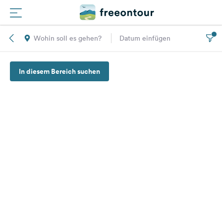
Wohin soll es gehen?
Datum einfügen
Routen
In diesem Bereich suchen
Plätze
Magazin
Partner
Registrieren
Einloggen
Newsletter
Fragen &