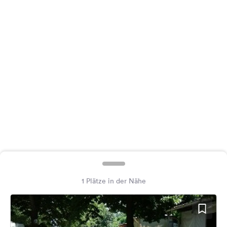
Feedback
Sprache:
Deutsch
Folge
uns
auf
Social
Media
Facebook
Instagram
1 Plätze in der Nähe