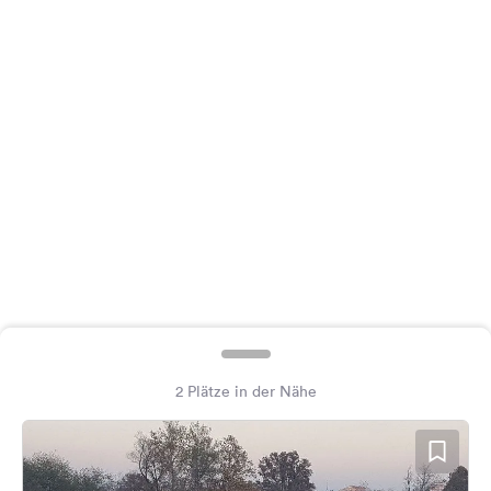
Feedback
Sprache:
Deutsch
Folge
uns
auf
Social
Media
Facebook
Instagram
2 Plätze in der Nähe