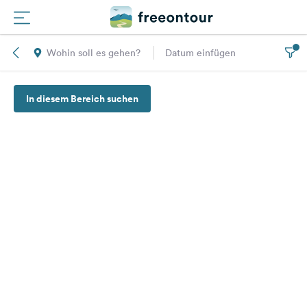
Wohin soll es gehen?
Datum einfügen
Routen
In diesem Bereich suchen
Plätze
Magazin
Partner
Registrieren
Einloggen
Newsletter
Fragen &