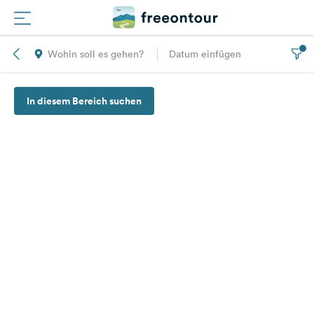
Wohin soll es gehen?
Datum einfügen
Routen
In diesem Bereich suchen
Plätze
Magazin
Partner
Registrieren
Einloggen
Newsletter
Fragen &