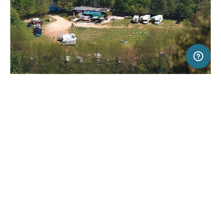
10 km
Terms of use
© 1987–2026 HERE, ITA
SERVICE
RECHTLICHES
Hilfe
Impressum
Stellplatz in San Giovanni Incarico, Italien
(0)
Über uns
Nutzungsbedingungen
Area Verde Puntolago
Presse
Datenschutzerklärung
Kooperationspartner werden
Rechtliche Hinweise
Was ist Freeontour
FREEONTOUR APPS
15,
€
00
ab
Keine Infos zur
Preis für 2 Erw. in der
Verfügbarkeit
Hauptsaison
FOLGE UNS AUF SOCIAL MEDIA