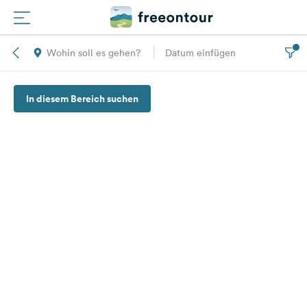
Wohin soll es gehen?
Datum einfügen
Routen
In diesem Bereich suchen
Plätze
Magazin
Partner
Registrieren
Einloggen
Newsletter
Fragen &