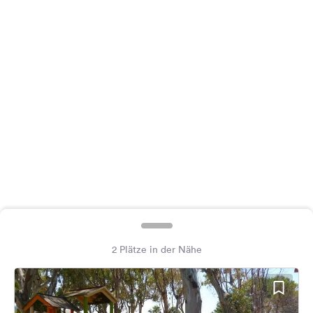
Feedback
Sprache:
Deutsch
Folge
uns
auf
Social
Media
Facebook
Instagram
2 Plätze in der Nähe