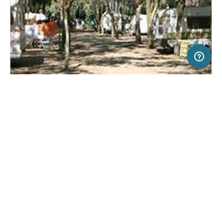
2 km
Terms of use
© 1987–2026 HERE, ITA
SERVICE
RECHTLICHES
Hilfe
Impressum
Campingplatz in S. Ferdinando, Italien
(5)
Über uns
Nutzungsbedingungen
Campeggio La porta del Sole
Presse
Datenschutzerklärung
Kooperationspartner werden
Rechtliche Hinweise
Was ist Freeontour
FREEONTOUR APPS
Keine Preisangabe
Keine Infos zur
vorhanden.
Verfügbarkeit
FOLGE UNS AUF SOCIAL MEDIA