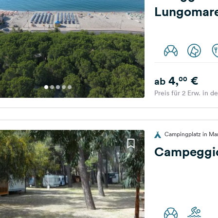
Lungomare
4,
€
00
ab
Preis für 2 Erw. in d
Campingplatz in Mari
Campeggio