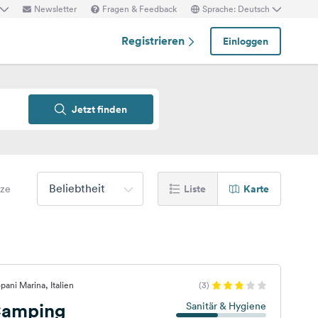
Newsletter
Fragen & Feedback
Sprache: Deutsch
Registrieren
Einloggen
Jetzt finden
Beliebtheit
Liste
Karte
tze
ani Marina, Italien
(3)
 Camping
Sanitär & Hygiene