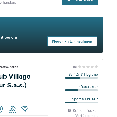
orhanden.
ht bei uns
Neuen Platz hinzufügen
astro, Italien
(0)
ub Village
Sanitär & Hygiene
 S.a.s.)
Infrastruktur
Sport & Freizeit
Keine Infos zur
Verfügbarkeit