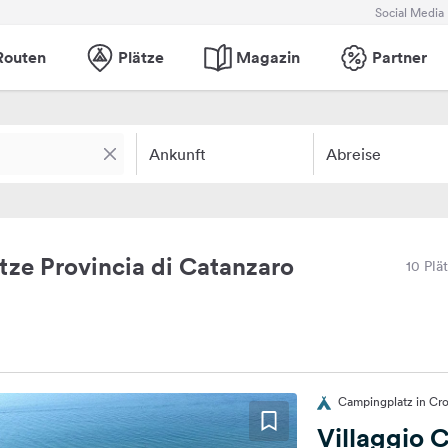
Social Media
Routen
Plätze
Magazin
Partner
Ankunft
Abreise
ze Provincia di Catanzaro
10 Plä
Campingplatz in Crop
Villaggio