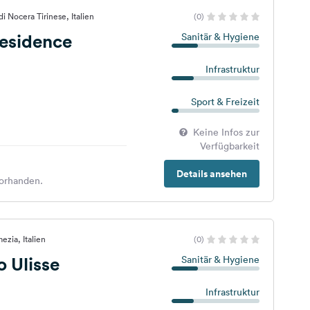
i Nocera Tirinese, Italien
(0)
Residence
Sanitär & Hygiene
Infrastruktur
Sport & Freizeit
Keine Infos zur
Verfügbarkeit
Details ansehen
orhanden.
zia, Italien
(0)
 Ulisse
Sanitär & Hygiene
Infrastruktur