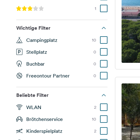
1
Wichtige Filter
Campingplatz
10
Stellplatz
0
Buchbar
0
Freeontour Partner
0
Beliebte Filter
WLAN
2
Brötchenservice
10
Kinderspielplatz
2