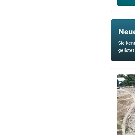
Neue
Sie ken
geliste