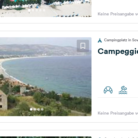
Keine Preisangabe v
Campingplatz in Sove
Campeggio
Keine Preisangabe v