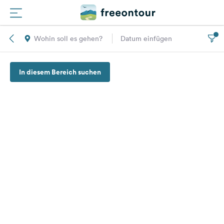
Wohin soll es gehen?
Datum einfügen
Routen
In diesem Bereich suchen
Plätze
Magazin
Partner
Registrieren
Einloggen
Newsletter
Fragen &