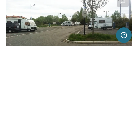
5 km
Terms of use
© 1987–2026 HERE, EuroGeographics, ITA
SERVICE
RECHTLICHES
Hilfe
Impressum
Stellplatz in Grado, Italien
(0)
Über uns
Nutzungsbedingungen
Area Camper comunale
Presse
Datenschutzerklärung
Kooperationspartner werden
Rechtliche Hinweise
Was ist Freeontour
FREEONTOUR APPS
16,
€
00
ab
Keine Infos zur
Preis für 2 Erw. in der
Verfügbarkeit
Hauptsaison
FOLGE UNS AUF SOCIAL MEDIA