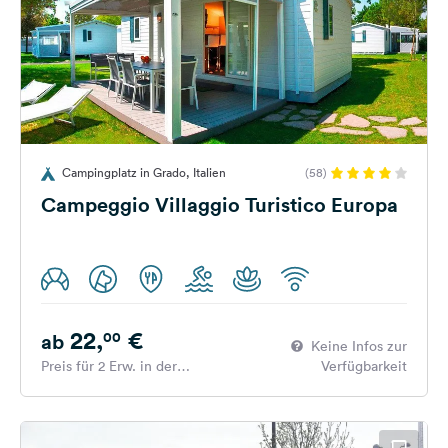
Campingplatz in Grado, Italien
(58)
Campeggio Villaggio Turistico Europa
22,
€
00
ab
Keine Infos zur
Preis für 2 Erw. in der
Verfügbarkeit
Hauptsaison