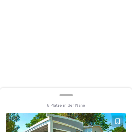
Feedback
Sprache:
Deutsch
Folge
uns
auf
Social
Media
Facebook
Instagram
6 Plätze in der Nähe