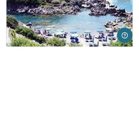
20 km
Terms of use
© 1987–2026 HERE, ITA
SERVICE
RECHTLICHES
Hilfe
Impressum
Campingplatz in Maratea, Italien
(3)
Über uns
Nutzungsbedingungen
Campeggio Maratea
Presse
Datenschutzerklärung
Kooperationspartner werden
Rechtliche Hinweise
Was ist Freeontour
FREEONTOUR APPS
Keine Preisangabe
Keine Infos zur
vorhanden.
Verfügbarkeit
FOLGE UNS AUF SOCIAL MEDIA