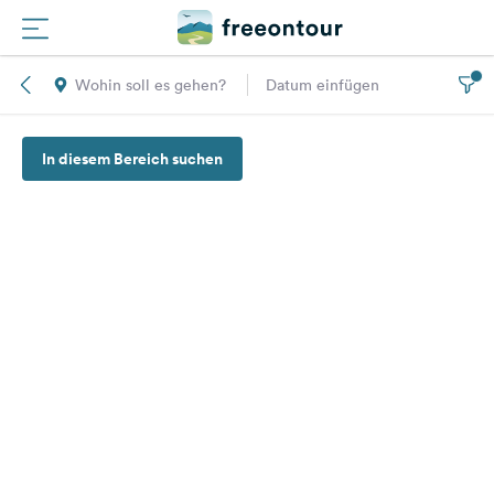
Wohin soll es gehen?
Datum einfügen
Routen
In diesem Bereich suchen
Plätze
Magazin
Partner
Registrieren
Einloggen
Newsletter
Fragen &