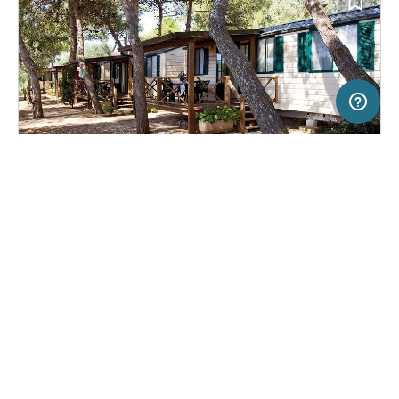
20 km
Terms of use
© 1987–2026 HERE, ITA
SERVICE
RECHTLICHES
Hilfe
Impressum
Campingplatz in Gagliano del Capo, Italien
(5)
Über uns
Nutzungsbedingungen
Camping Santa Maria di Leuca
Presse
Datenschutzerklärung
Kooperationspartner werden
Rechtliche Hinweise
Was ist Freeontour
FREEONTOUR APPS
13,
€
00
ab
Buchbar
Preis für 2 Erw. in der Hauptsaison
FOLGE UNS AUF SOCIAL MEDIA