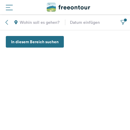
Wohin soll es gehen?
Datum einfügen
Routen
In diesem Bereich suchen
Plätze
Magazin
Partner
Registrieren
Einloggen
Newsletter
Fragen &