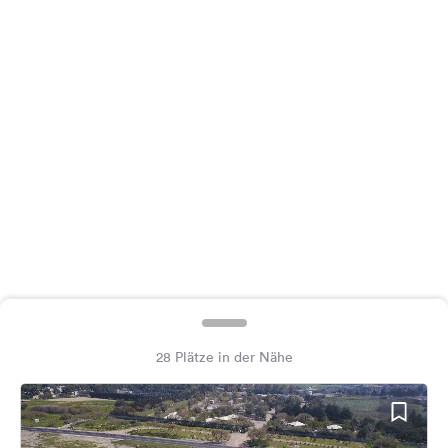
Feedback
Sprache:
Deutsch
Folge
uns
auf
Social
Media
Facebook
Instagram
28 Plätze in der Nähe