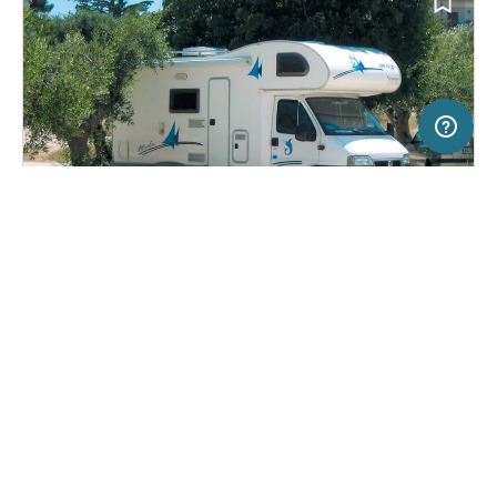
20 km
Terms of use
© 1987–2026 HERE, ITA
SERVICE
RECHTLICHES
Hilfe
Impressum
Stellplatz in Alberobello, Italien
(0)
Über uns
Nutzungsbedingungen
Area Sosta Alberobello
Presse
Datenschutzerklärung
Kooperationspartner werden
Rechtliche Hinweise
Was ist Freeontour
FREEONTOUR APPS
22,
€
00
ab
Keine Infos zur
Preis für 2 Erw. in der
Verfügbarkeit
Hauptsaison
FOLGE UNS AUF SOCIAL MEDIA