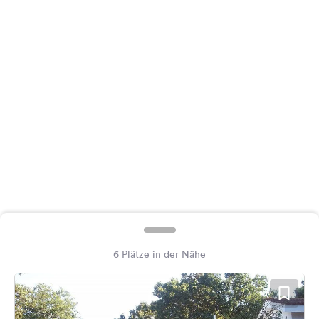
Feedback
Sprache:
Deutsch
Folge
uns
auf
Social
Media
Facebook
Instagram
6 Plätze in der Nähe