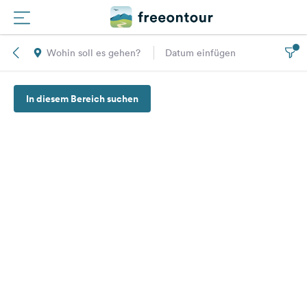
Wohin soll es gehen?
Datum einfügen
Routen
In diesem Bereich suchen
Plätze
Magazin
Partner
Registrieren
Einloggen
Newsletter
Fragen &