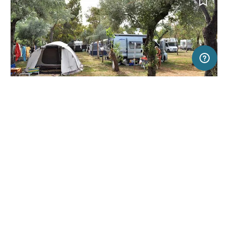
100 km
Terms of use
© 1987–2026 HERE
SERVICE
RECHTLICHES
Hilfe
Impressum
Campingplatz in Vieste Gargano, Italien
(5)
Über uns
Nutzungsbedingungen
Camping Adriatico
Presse
Datenschutzerklärung
Kooperationspartner werden
Rechtliche Hinweise
Was ist Freeontour
FREEONTOUR APPS
16,
€
00
ab
Keine Infos zur
Preis für 2 Erw. in der
Verfügbarkeit
Hauptsaison
FOLGE UNS AUF SOCIAL MEDIA