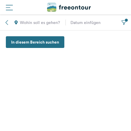
Wohin soll es gehen?
Datum einfügen
Routen
In diesem Bereich suchen
Plätze
Magazin
Partner
Registrieren
Einloggen
Newsletter
Fragen &