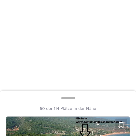
Feedback
Sprache:
Deutsch
Folge
uns
auf
Social
Media
Facebook
Instagram
50 der 114 Plätze in der Nähe