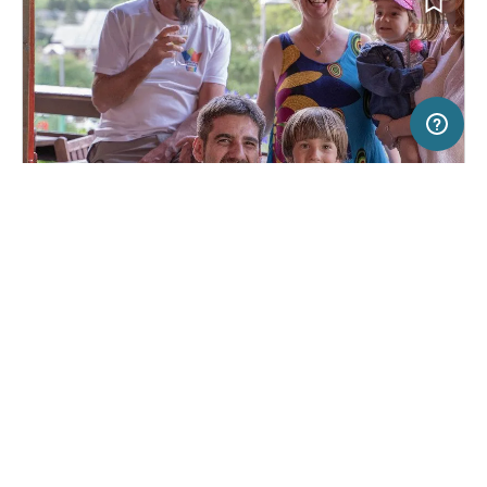
20 km
Terms of use
© 1987–2026 HERE
SERVICE
RECHTLICHES
Hilfe
Impressum
Campingplatz in Etroubles, Italien
(5)
Über uns
Nutzungsbedingungen
Camping Tunnel International
Presse
Datenschutzerklärung
Kooperationspartner werden
Rechtliche Hinweise
Was ist Freeontour
FREEONTOUR APPS
17,
€
00
ab
Buchbar
Preis für 2 Erw. in der Hauptsaison
FOLGE UNS AUF SOCIAL MEDIA