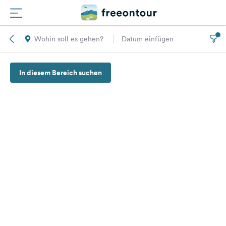
Wohin soll es gehen?
Datum einfügen
Routen
In diesem Bereich suchen
Plätze
Magazin
Partner
Registrieren
Einloggen
Newsletter
Fragen &