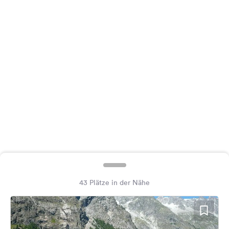
Feedback
Sprache:
Deutsch
Folge
uns
auf
Social
Media
Facebook
Instagram
43 Plätze in der Nähe