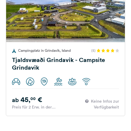
Campingplatz in Grindavik, Island
(5)
Tjaldsvæaði Grindavik - Campsite
Grindavik
45,
€
00
ab
Keine Infos zur
Preis für 2 Erw. in der
Verfügbarkeit
Hauptsaison