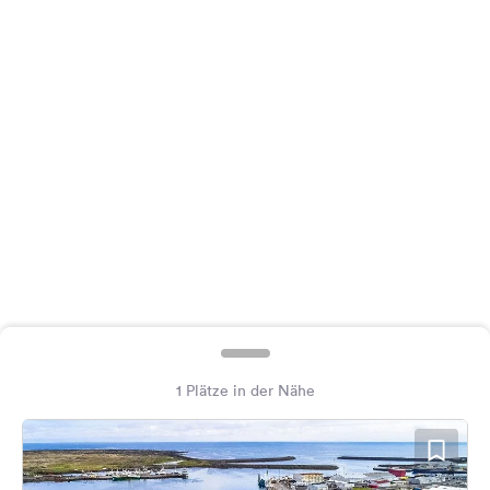
Feedback
Sprache:
Deutsch
Folge
uns
auf
Social
Media
Facebook
Instagram
1 Plätze in der Nähe