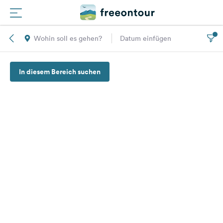
Wohin soll es gehen?
Datum einfügen
Routen
In diesem Bereich suchen
Plätze
Magazin
Partner
Registrieren
Einloggen
Newsletter
Fragen &