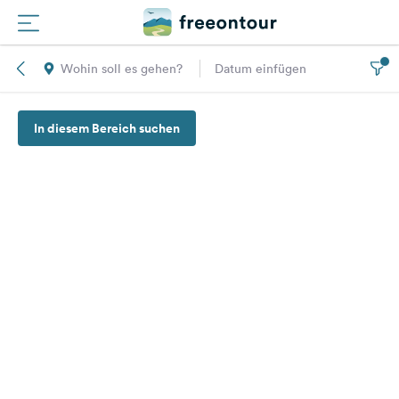
Wohin soll es gehen?
Datum einfügen
Routen
In diesem Bereich suchen
Plätze
Magazin
Partner
Registrieren
Einloggen
Newsletter
Fragen &