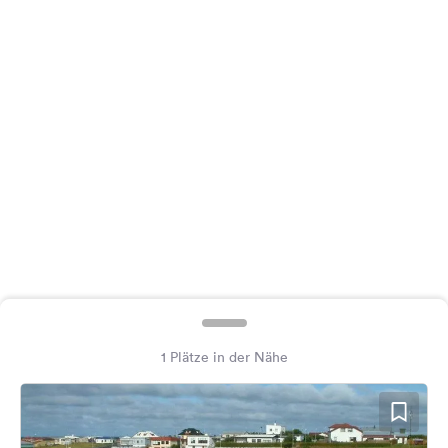
Feedback
Sprache:
Deutsch
Folge
uns
auf
Social
Media
Facebook
Instagram
1 Plätze in der Nähe