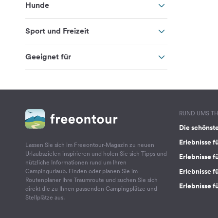
Hunde
Sport und Freizeit
Geeignet für
RUND UMS T
Die schönst
Erlebnisse f
Lassen Sie sich im Freeontour-Magazin zu neuen
Urlaubszielen inspirieren und holen Sie sich Tipps und
Erlebnisse f
nützliche Informationen rund um Ihren
Erlebnisse fü
Campingurlaub. Finden oder planen Sie im
Routenplaner Ihre Traumroute und suchen Sie sich
Erlebnisse f
direkt die zu Ihnen passenden Campingplätze und
Stellplätze aus.