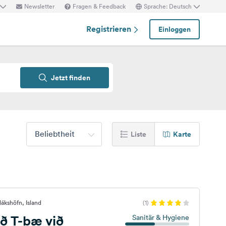
Newsletter
Fragen & Feedback
Sprache: Deutsch
Registrieren
Einloggen
Jetzt finden
Beliebtheit
Liste
Karte
ákshöfn, Island
(1)
ð T-bæ við
Sanitär & Hygiene