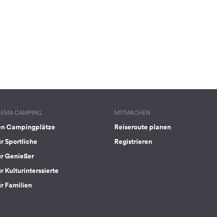
HEMA CAMPING
MITMACHEN
en Campingplätze
Reiseroute planen
ür Sportliche
Registrieren
ür Genießer
r Kulturinterssierte
ür Familien