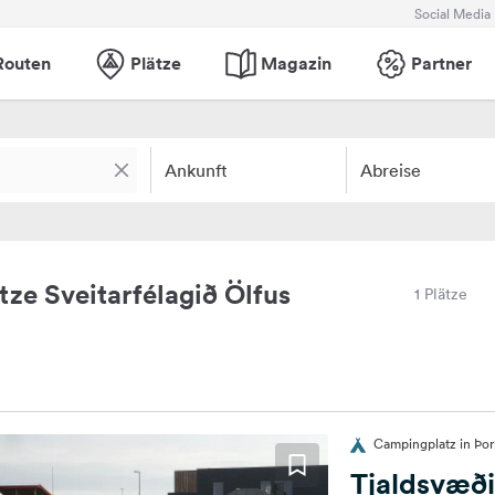
Social Media
Routen
Plätze
Magazin
Partner
Ankunft
Abreise
e Sveitarfélagið Ölfus
1 Plätze
Campingplatz in Þorl
Tjaldsvæði