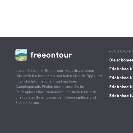
RUND UMS T
Die schönst
Erlebnisse f
Lassen Sie sich im Freeontour-Magazin zu neuen
Urlaubszielen inspirieren und holen Sie sich Tipps und
Erlebnisse f
nützliche Informationen rund um Ihren
Erlebnisse fü
Campingurlaub. Finden oder planen Sie im
Routenplaner Ihre Traumroute und suchen Sie sich
Erlebnisse f
direkt die zu Ihnen passenden Campingplätze und
Stellplätze aus.