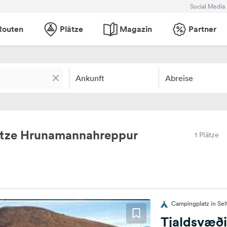
Social Media
Routen
Plätze
Magazin
Partner
Ankunft
Abreise
ätze Hrunamannahreppur
1 Plätze
Campingplatz in Selt
Tjaldsvæði