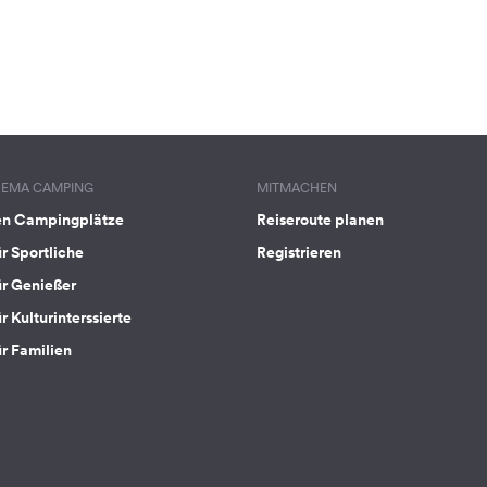
HEMA CAMPING
MITMACHEN
en Campingplätze
Reiseroute planen
ür Sportliche
Registrieren
ür Genießer
r Kulturinterssierte
ür Familien