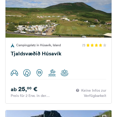
Campingplatz in Húsavík, Island
(1)
Tjaldsvæðið Húsavík
25,
€
00
ab
Keine Infos zur
Preis für 2 Erw. in der
Verfügbarkeit
Hauptsaison