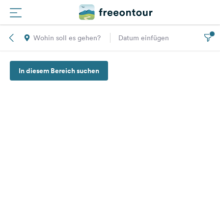
Wohin soll es gehen?
Datum einfügen
Routen
In diesem Bereich suchen
Plätze
Magazin
Partner
Registrieren
Einloggen
Newsletter
Fragen &