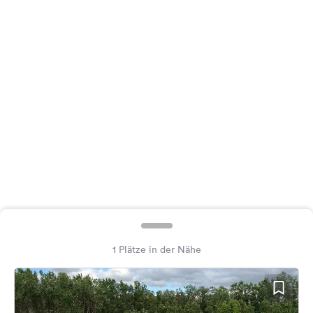
Feedback
Sprache:
Deutsch
Folge
uns
auf
Social
Media
Facebook
Instagram
1 Plätze in der Nähe