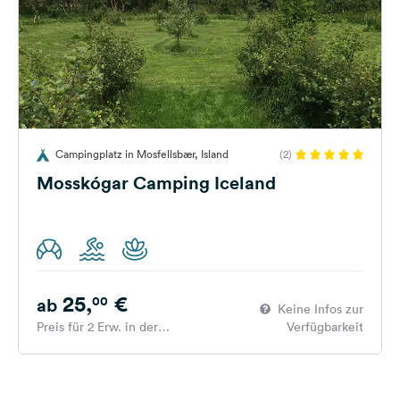
Campingplatz in Mosfellsbær, Island
(2)
Mosskógar Camping Iceland
25,
€
00
ab
Keine Infos zur
Preis für 2 Erw. in der
Verfügbarkeit
Hauptsaison