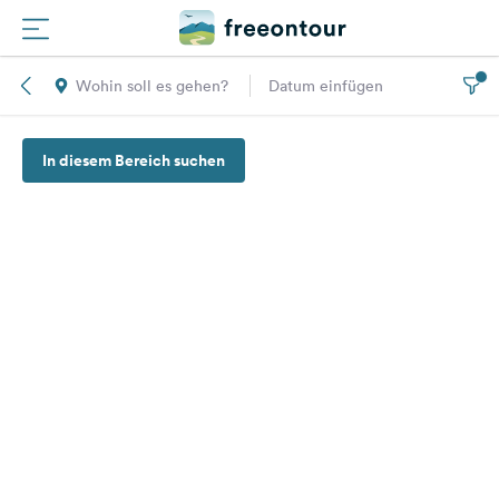
Wohin soll es gehen?
Datum einfügen
Routen
In diesem Bereich suchen
Plätze
Magazin
Partner
Registrieren
Einloggen
Newsletter
Fragen &