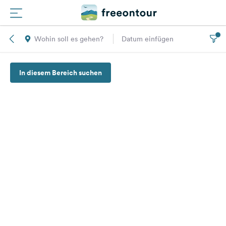
Wohin soll es gehen?
Datum einfügen
Routen
In diesem Bereich suchen
Plätze
Magazin
Partner
Registrieren
Einloggen
Newsletter
Fragen &