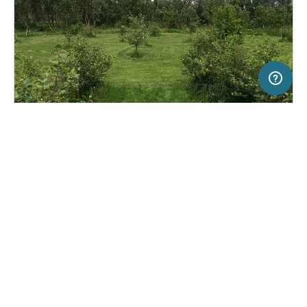
5 km
Terms of use
© 1987–2026 HERE
SERVICE
RECHTLICHES
Hilfe
Impressum
Campingplatz in Mosfellsbær, Island
(2)
Über uns
Nutzungsbedingungen
Mosskógar Camping Iceland
Presse
Datenschutzerklärung
Kooperationspartner werden
Rechtliche Hinweise
Was ist Freeontour
FREEONTOUR APPS
25,
€
00
ab
Keine Infos zur
Preis für 2 Erw. in der
Verfügbarkeit
Hauptsaison
FOLGE UNS AUF SOCIAL MEDIA