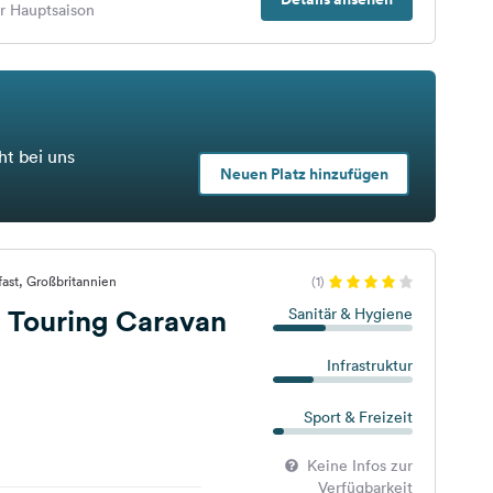
er Hauptsaison
ht bei uns
Neuen Platz hinzufügen
fast, Großbritannien
(1)
 Touring Caravan
Sanitär & Hygiene
Infrastruktur
Sport & Freizeit
Keine Infos zur
Verfügbarkeit