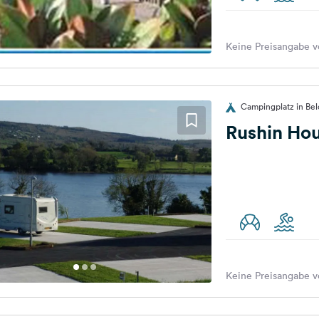
Keine Preisangabe v
Campingplatz in Belc
Rushin Ho
Keine Preisangabe v