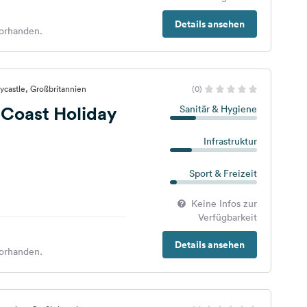
Details ansehen
orhanden.
ycastle, Großbritannien
(0)
Coast Holiday
Sanitär & Hygiene
Infrastruktur
Sport & Freizeit
Keine Infos zur
Verfügbarkeit
Details ansehen
orhanden.