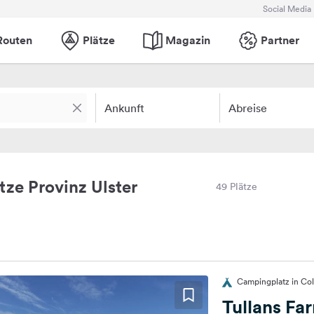
Social Media
Routen
Plätze
Magazin
Partner
Ankunft
Abreise
ze Provinz Ulster
49 Plätze
Campingplatz in Col
Tullans Fa