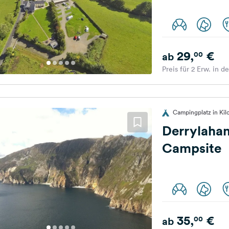
29,
€
00
ab
Preis für 2 Erw. in d
Campingplatz in Kilca
Derrylahan
Campsite
35,
€
00
ab