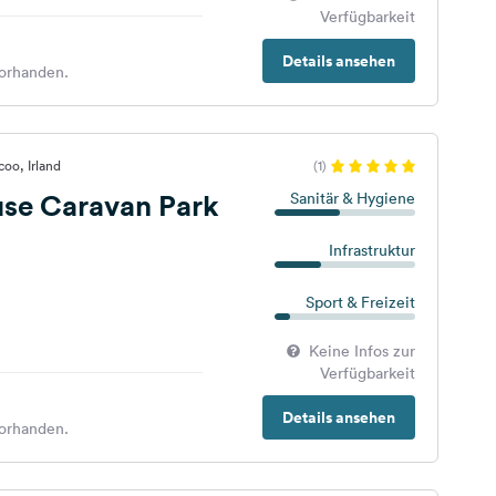
Verfügbarkeit
Details ansehen
orhanden.
oo, Irland
(1)
use Caravan Park
Sanitär & Hygiene
Infrastruktur
Sport & Freizeit
Keine Infos zur
Verfügbarkeit
Details ansehen
orhanden.