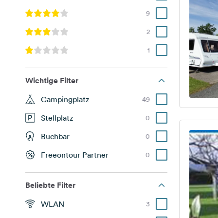
9
2
1
Wichtige Filter
Campingplatz
49
Stellplatz
0
Buchbar
0
Freeontour Partner
0
Beliebte Filter
WLAN
3