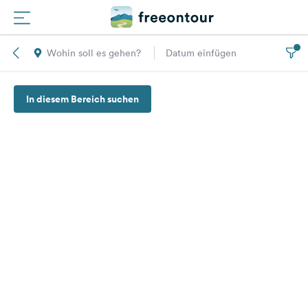
Wohin soll es gehen?
Datum einfügen
Routen
In diesem Bereich suchen
Plätze
Magazin
Partner
Registrieren
Einloggen
Newsletter
Fragen &