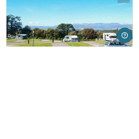
50 km
Terms of use
© 1987–2026 HERE
SERVICE
RECHTLICHES
Hilfe
Impressum
Campingplatz in Ring of Kerry, Irland
(1)
Über uns
Nutzungsbedingungen
Glenross Caravan & Camping Park
Presse
Datenschutzerklärung
Kooperationspartner werden
Rechtliche Hinweise
Was ist Freeontour
FREEONTOUR APPS
36,
€
00
ab
Keine Infos zur
Preis für 2 Erw. in der
Verfügbarkeit
Hauptsaison
FOLGE UNS AUF SOCIAL MEDIA