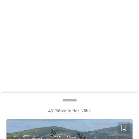
Feedback
Sprache:
Deutsch
Folge
uns
auf
Social
Media
Facebook
Instagram
43 Plätze in der Nähe