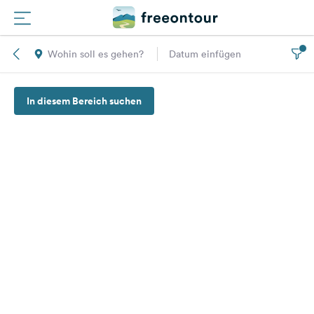
Wohin soll es gehen?
Datum einfügen
Routen
In diesem Bereich suchen
Plätze
Magazin
Partner
Registrieren
Einloggen
Newsletter
Fragen &