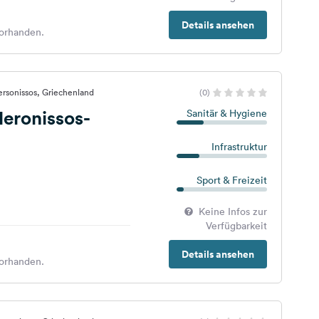
Details ansehen
orhanden.
rsonissos, Griechenland
(0)
eronissos-
Sanitär & Hygiene
Infrastruktur
Sport & Freizeit
Keine Infos zur
Verfügbarkeit
Details ansehen
orhanden.