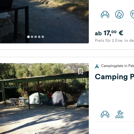
17,
€
00
ab
Preis für 2 Erw. in d
Campingplatz in Pal
Camping P