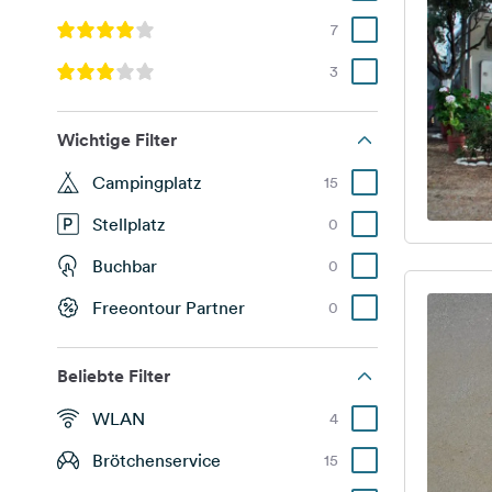
7
3
Wichtige Filter
Campingplatz
15
Stellplatz
0
Buchbar
0
Freeontour Partner
0
Beliebte Filter
WLAN
4
Brötchenservice
15