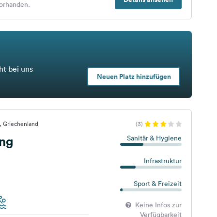
orhanden.
ht bei uns
Neuen Platz hinzufügen
i, Griechenland
(3)
ing
Sanitär & Hygiene
Infrastruktur
Sport & Freizeit
Keine Infos zur
Verfügbarkeit