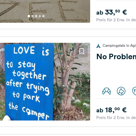
33,
€
50
ab
Preis für 2 Erw. in d
Campingplatz in Agi
No Problem
18,
€
00
ab
Preis für 2 Erw. in d