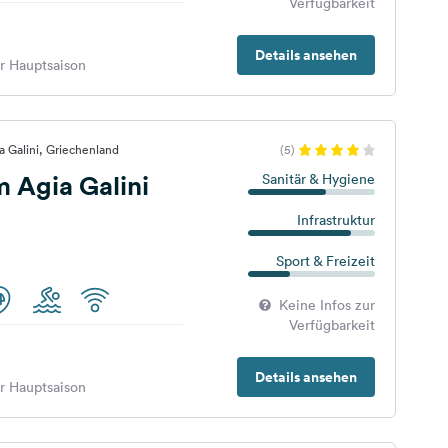
Verfügbarkeit
Details ansehen
er Hauptsaison
a Galini, Griechenland
(5)
 Agia Galini
Sanitär & Hygiene
Infrastruktur
Sport & Freizeit
Keine Infos zur
Verfügbarkeit
Details ansehen
er Hauptsaison