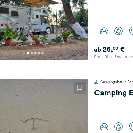
26,
€
00
ab
Preis für 2 Erw. in d
Campingplatz in Ret
Camping E