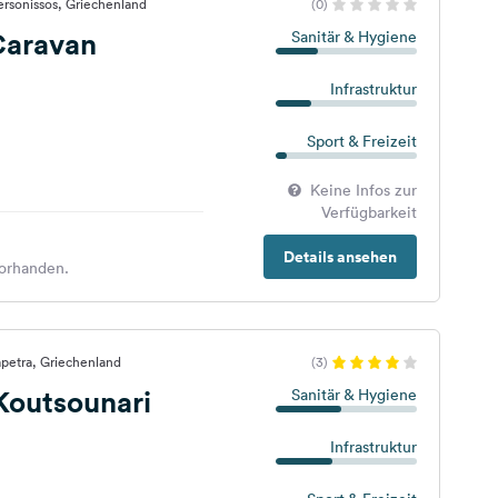
rsonissos, Griechenland
(0)
aravan
Sanitär & Hygiene
Infrastruktur
Sport & Freizeit
Keine Infos zur
Verfügbarkeit
Details ansehen
orhanden.
apetra, Griechenland
(3)
Koutsounari
Sanitär & Hygiene
Infrastruktur