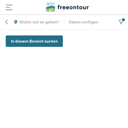
Wohin soll es gehen?
Datum einfügen
Routen
In diesem Bereich suchen
Plätze
Magazin
Partner
Registrieren
Einloggen
Newsletter
Fragen &