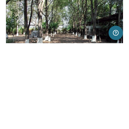
20 km
Terms of use
© 1987–2026 HERE
SERVICE
RECHTLICHES
Hilfe
Impressum
Campingplatz in Πευκί, Αρτεμίσιο,
(4)
Griechenland
Über uns
Nutzungsbedingungen
Camping Pefki
Presse
Datenschutzerklärung
Kooperationspartner werden
Rechtliche Hinweise
Was ist Freeontour
FREEONTOUR APPS
Keine Preisangabe
Keine Infos zur
vorhanden.
Verfügbarkeit
FOLGE UNS AUF SOCIAL MEDIA