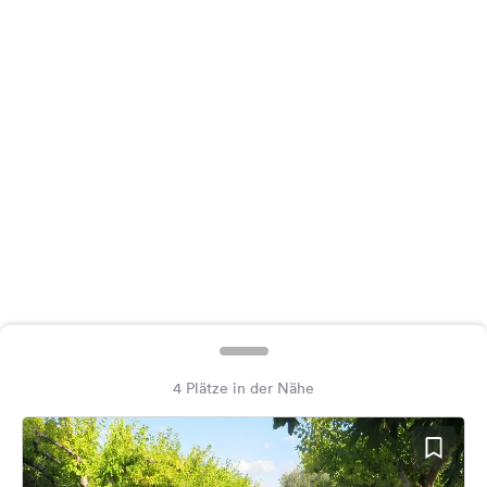
Feedback
Sprache:
Deutsch
Folge
uns
auf
Social
Media
Facebook
Instagram
4 Plätze in der Nähe