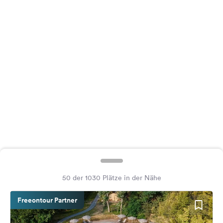
Feedback
Sprache:
Deutsch
Folge
uns
auf
Social
Media
Facebook
Instagram
50 der 1030 Plätze in der Nähe
Freeontour Partner