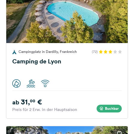
Campingplatz in Dardilly, Frankreich
(72)
Camping de Lyon
31,
€
00
ab
Buchbar
Preis für 2 Erw. in der Hauptsaison