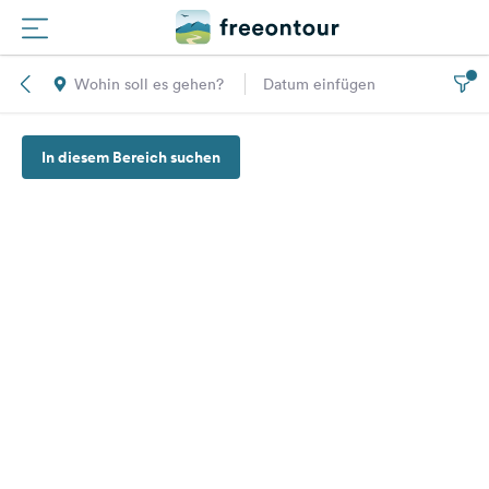
Wohin soll es gehen?
Datum einfügen
Routen
In diesem Bereich suchen
Plätze
Magazin
Partner
Registrieren
Einloggen
Newsletter
Fragen &