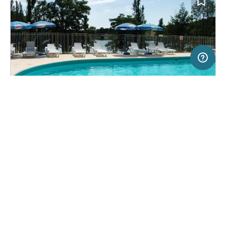
20 km
Terms of use
© 1987–2026 HERE
SERVICE
RECHTLICHES
Hilfe
Impressum
Campingplatz in Parisot, Frankreich
(0)
Über uns
Nutzungsbedingungen
Camping du Lac de Parisot
Presse
Datenschutzerklärung
Kooperationspartner werden
Rechtliche Hinweise
Was ist Freeontour
FREEONTOUR APPS
18,
€
60
ab
Keine Infos zur
Preis für 2 Erw. in der
Verfügbarkeit
Hauptsaison
FOLGE UNS AUF SOCIAL MEDIA