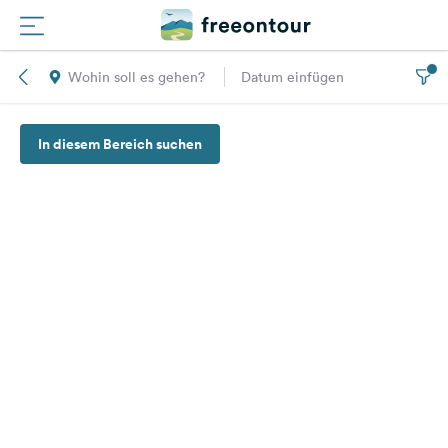
Wohin soll es gehen?
Datum einfügen
Routen
In diesem Bereich suchen
Plätze
Magazin
Partner
Registrieren
Einloggen
Newsletter
Fragen &