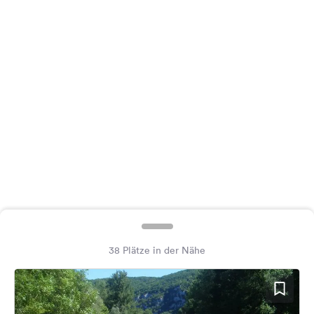
Feedback
Sprache:
Deutsch
Folge
uns
auf
Social
Media
Facebook
Instagram
38 Plätze in der Nähe