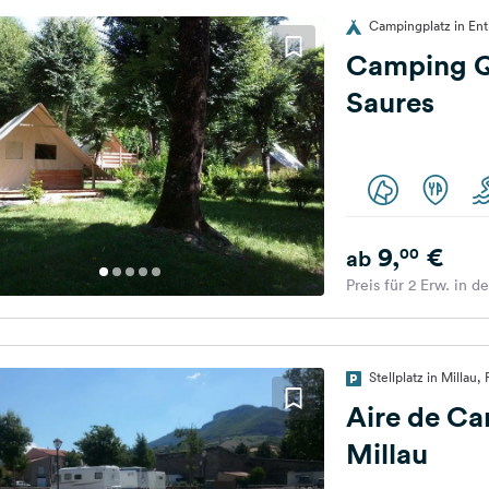
Campingplatz in Ent
Camping Qu
Saures
9,
€
00
ab
Preis für 2 Erw. in d
Stellplatz in Millau,
Aire de Ca
Millau