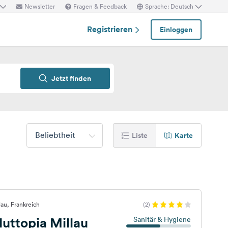
Newsletter
Fragen & Feedback
Sprache: Deutsch
Registrieren
Einloggen
Jetzt finden
Beliebtheit
Liste
Karte
lau, Frankreich
(2)
uttopia Millau
Sanitär & Hygiene