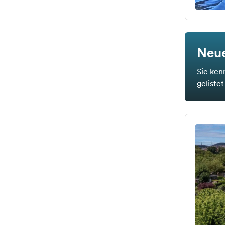
Neue
Sie ken
geliste