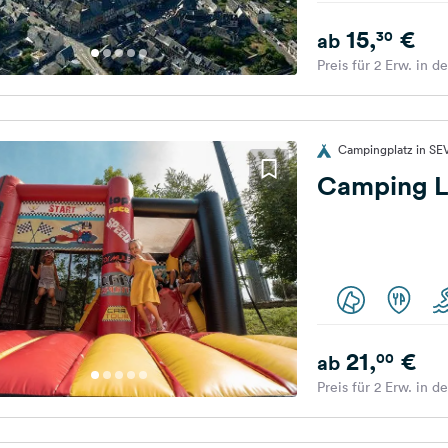
15,
€
30
ab
Preis für 2 Erw. in d
Campingplatz in S
Camping 
21,
€
00
ab
Preis für 2 Erw. in d