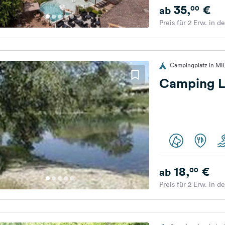
35,
€
00
ab
Preis für 2 Erw. in d
Campingplatz in MI
Camping 
18,
€
00
ab
Preis für 2 Erw. in d