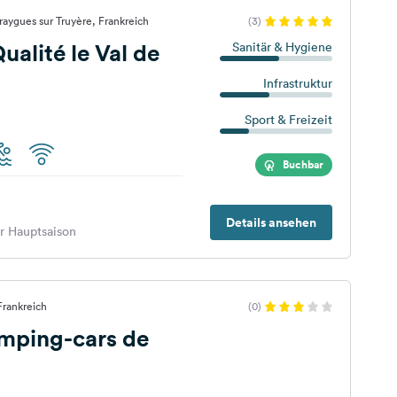
raygues sur Truyère, Frankreich
(3)
alité le Val de
Sanitär & Hygiene
Infrastruktur
Sport & Freizeit
Buchbar
Details ansehen
er Hauptsaison
 Frankreich
(0)
mping-cars de