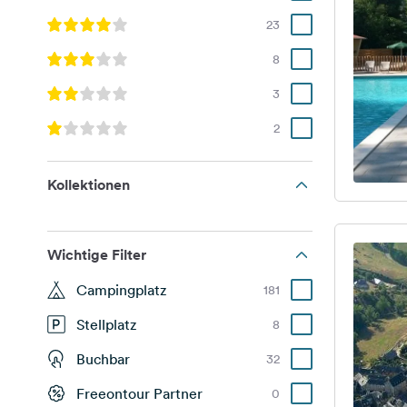
23
8
3
2
Kollektionen
Wichtige Filter
Campingplatz
181
Stellplatz
8
Buchbar
32
Freeontour Partner
0