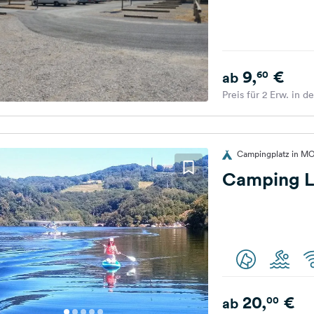
9,
€
60
ab
Preis für 2 Erw. in d
Campingplatz in M
Camping 
20,
€
00
ab