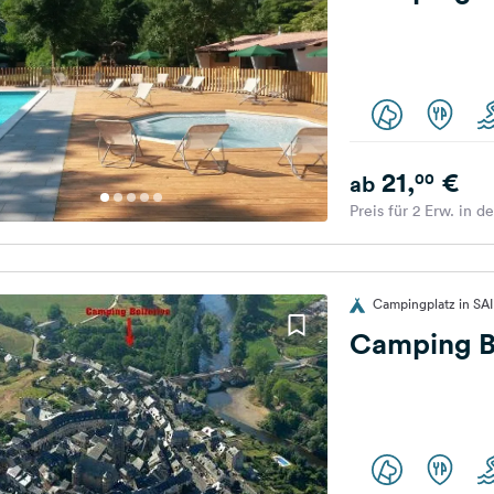
21,
€
00
ab
Preis für 2 Erw. in d
Campingplatz in SA
Camping 