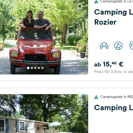
Campingplatz in Le 
Camping Le
Rozier
15,
€
40
ab
Preis für 2 Erw. in d
Campingplatz in RI
Camping L