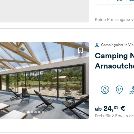
Keine Preisangabe v
Campingplatz in Viel
Camping N
Arnaoutch
24,
€
25
ab
Preis für 2 Erw. in d