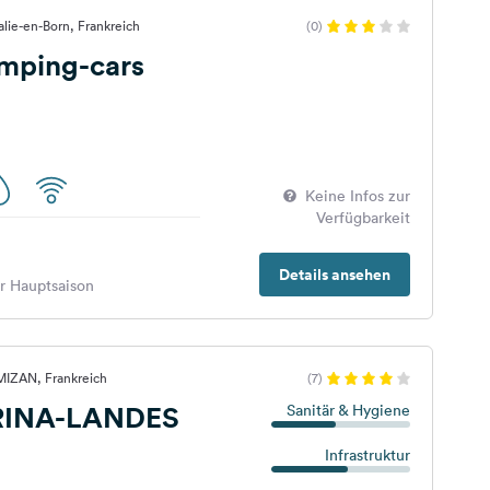
lalie-en-Born, Frankreich
(0)
amping-cars
Keine Infos zur
Verfügbarkeit
Details ansehen
er Hauptsaison
MIZAN, Frankreich
(7)
INA-LANDES
Sanitär & Hygiene
Infrastruktur