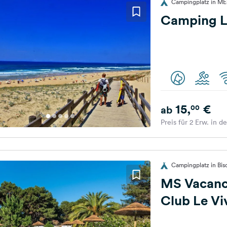
Campingplatz in M
Camping L
15,
€
00
ab
Preis für 2 Erw. in d
Campingplatz in Bis
MS Vacanc
Club Le Vi