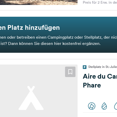
Preis für 2 Erw. in d
n Platz hinzufügen
nen oder betreiben einen Campingplatz oder Stellplatz, der nic
t ist? Dann können Sie diesen hier kostenfrei ergänzen.
Stellplatz in St.-Jul
Aire du C
Phare