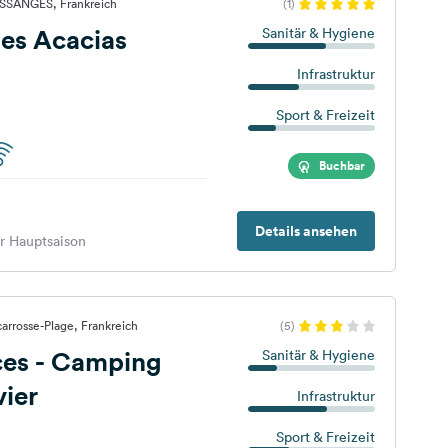
ESSANGES, Frankreich
(1)
es Acacias
Sanitär & Hygiene
Infrastruktur
Sport & Freizeit
Buchbar
Details ansehen
er Hauptsaison
carrosse-Plage, Frankreich
(5)
es - Camping
Sanitär & Hygiene
vier
Infrastruktur
Sport & Freizeit