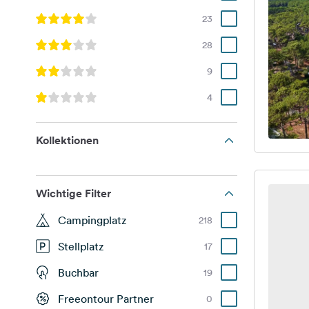
23
28
9
4
Kollektionen
Wichtige Filter
Campingplatz
218
Stellplatz
17
Buchbar
19
Freeontour Partner
0