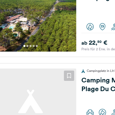
22,
€
50
ab
Preis für 2 Erw. in d
Campingplatz in Lit 
Camping M
Plage Du 