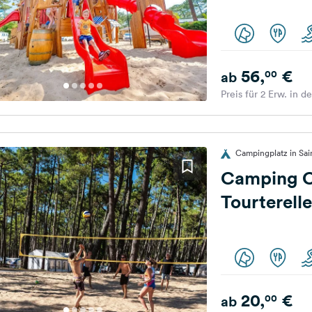
56,
€
00
ab
Preis für 2 Erw. in d
Campingplatz in Sai
Camping C
Tourterell
20,
€
00
ab