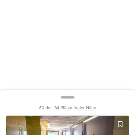
Feedback
Sprache:
Deutsch
Folge
uns
auf
Social
Media
Facebook
Instagram
50 der 184 Plätze in der Nähe