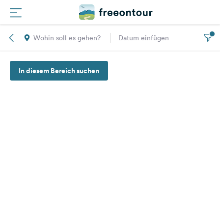
Wohin soll es gehen?
Datum einfügen
Routen
In diesem Bereich suchen
Plätze
Magazin
Partner
Registrieren
Einloggen
Newsletter
Fragen &