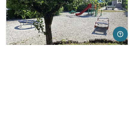
50 km
Terms of use
© 1987–2026 HERE
SERVICE
RECHTLICHES
Hilfe
Impressum
Campingplatz in VERDUN, Frankreich
(31)
Über uns
Nutzungsbedingungen
Camping Les Breuils
Presse
Datenschutzerklärung
Kooperationspartner werden
Rechtliche Hinweise
Was ist Freeontour
FREEONTOUR APPS
14,
€
00
ab
Buchbar
Preis für 2 Erw. in der Hauptsaison
FOLGE UNS AUF SOCIAL MEDIA