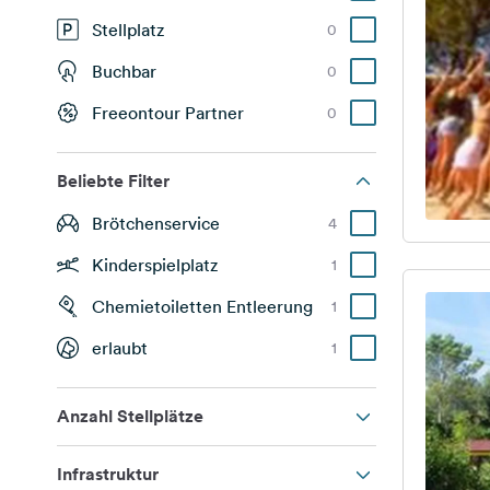
Stellplatz
0
Buchbar
0
Freeontour Partner
0
Beliebte Filter
Brötchenservice
4
Kinderspielplatz
1
Chemietoiletten Entleerung
1
erlaubt
1
Anzahl Stellplätze
Infrastruktur