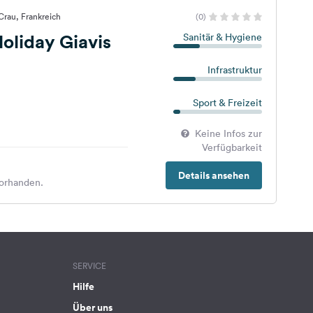
Crau, Frankreich
(0)
oliday Giavis
Sanitär & Hygiene
Infrastruktur
Sport & Freizeit
Keine Infos zur
Verfügbarkeit
Details ansehen
orhanden.
SERVICE
Hilfe
Über uns