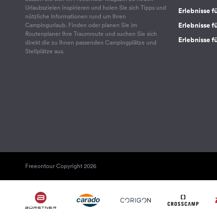
Urlaubszielen inspirieren und holen Sie sich Tipps und
Erlebnisse f
nützliche Informationen rund um Ihren
Erlebnisse fü
Campingurlaub. Finden oder planen Sie im
Routenplaner Ihre Traumroute und suchen Sie sich
Erlebnisse f
direkt die zu Ihnen passenden Campingplätze und
Stellplätze aus.
Freeontour Copyright 2026