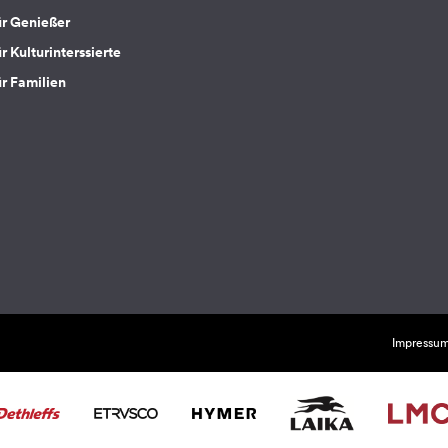
ür Genießer
r Kulturinterssierte
ür Familien
Impressu