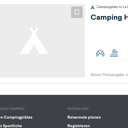
Campingplatz in La 
Camping H
Keine Preisangabe v
HEMA CAMPING
MITMACHEN
en Campingplätze
Reiseroute planen
ür Sportliche
Registrieren