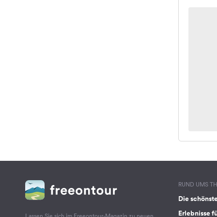
RUND UMS T
Die schönst
Erlebnisse f
Lassen Sie sich im Freeontour-Magazin zu neuen