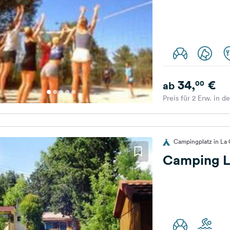
34,
€
00
ab
Preis für 2 Erw. in d
Campingplatz in La 
Camping L