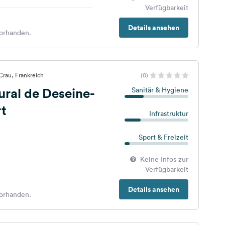
Verfügbarkeit
Details ansehen
orhanden.
Crau, Frankreich
(0)
ral de Deseine-
Sanitär & Hygiene
t
Infrastruktur
Sport & Freizeit
Keine Infos zur
Verfügbarkeit
Details ansehen
orhanden.