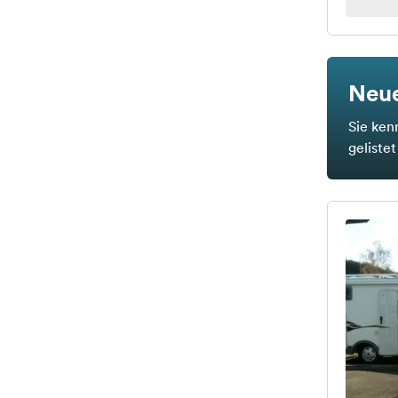
Neue
Sie ken
geliste