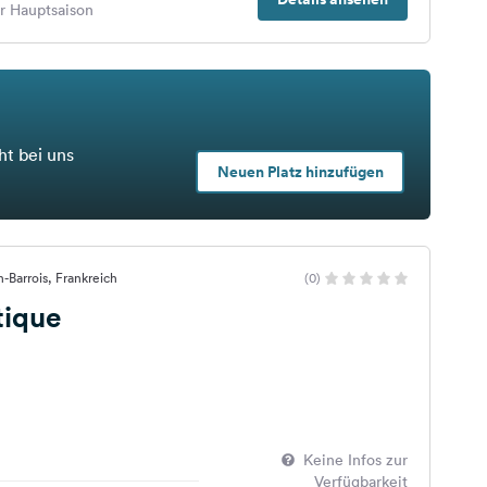
er Hauptsaison
ht bei uns
Neuen Platz hinzufügen
n-Barrois, Frankreich
(0)
tique
Keine Infos zur
Verfügbarkeit