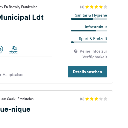
y En Barrois, Frankreich
(4)
unicipal Ldt
Sanitär & Hygiene
Infrastruktur
Sport & Freizeit
Keine Infos zur
Verfügbarkeit
Details ansehen
er Hauptsaison
t-sur-Saulx, Frankreich
(0)
que-nique