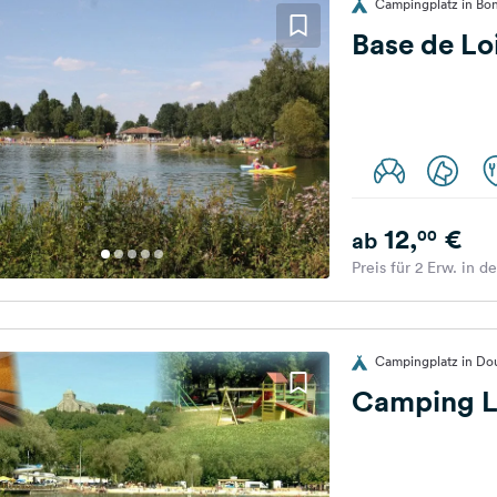
Campingplatz in Bon
Base de Loi
12,
€
00
ab
Preis für 2 Erw. in d
Campingplatz in Dou
Camping L