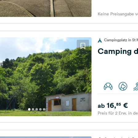
Keine Preisangabe v
Campingplatz in St 
Camping du
16,
€
85
ab
Preis für 2 Erw. in d