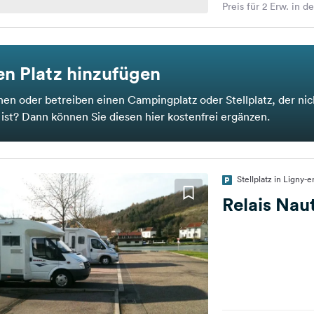
Preis für 2 Erw. in d
n Platz hinzufügen
nen oder betreiben einen Campingplatz oder Stellplatz, der nic
t ist? Dann können Sie diesen hier kostenfrei ergänzen.
Stellplatz in Ligny-e
Relais Nau