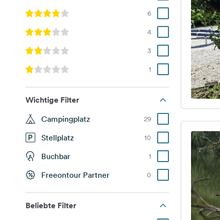
6
4
3
1
Wichtige Filter
Campingplatz
29
Stellplatz
10
Buchbar
1
Freeontour Partner
0
Beliebte Filter