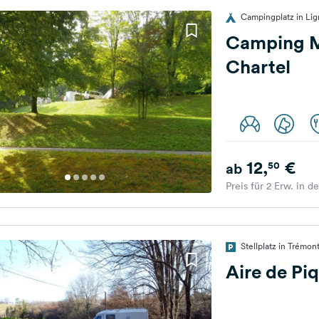
Campingplatz in Lign
Camping M
Chartel
12,
€
50
ab
Preis für 2 Erw. in d
Stellplatz in Trémon
Aire de Pi