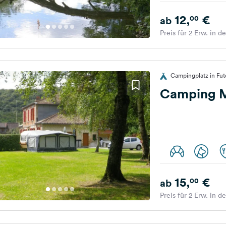
12,
€
00
ab
Preis für 2 Erw. in d
Campingplatz in Fut
Camping M
15,
€
00
ab
Preis für 2 Erw. in d