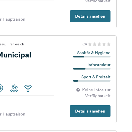
Verfügbarkeit
Details ansehen
er Hauptsaison
eau, Frankreich
(0)
unicipal
Sanitär & Hygiene
Infrastruktur
Sport & Freizeit
Keine Infos zur
Verfügbarkeit
Details ansehen
er Hauptsaison