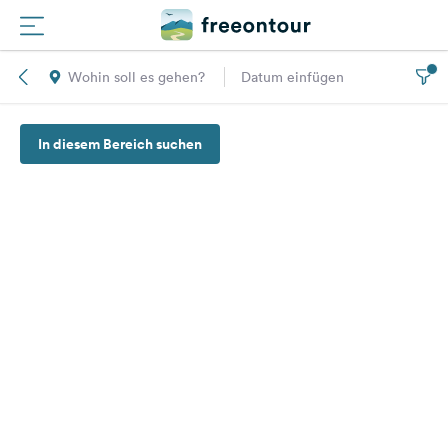
Wohin soll es gehen?
Datum einfügen
Routen
In diesem Bereich suchen
Plätze
Magazin
Partner
Registrieren
Einloggen
Newsletter
Fragen &