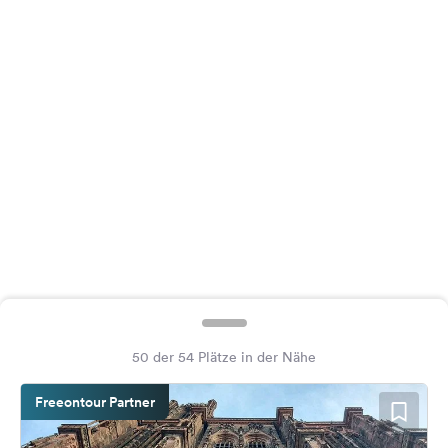
Feedback
Sprache:
Deutsch
Folge
uns
auf
Social
Media
Facebook
Instagram
50 der 54 Plätze in der Nähe
Freeontour Partner