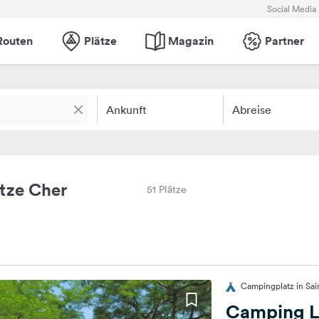
Social Media
Routen
Plätze
Magazin
Partner
Ankunft
Abreise
tze Cher
51 Plätze
Campingplatz in Sain
Camping L