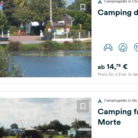
Campingplatz in Châ
Camping de
14,
€
75
ab
Preis für 2 Erw. in d
Campingplatz in Ids 
Camping fam
Morte