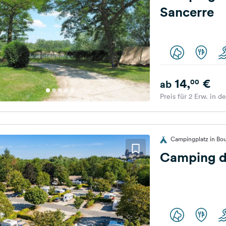
Sancerre
14,
€
00
ab
Preis für 2 Erw. in d
Campingplatz in Bou
Camping d