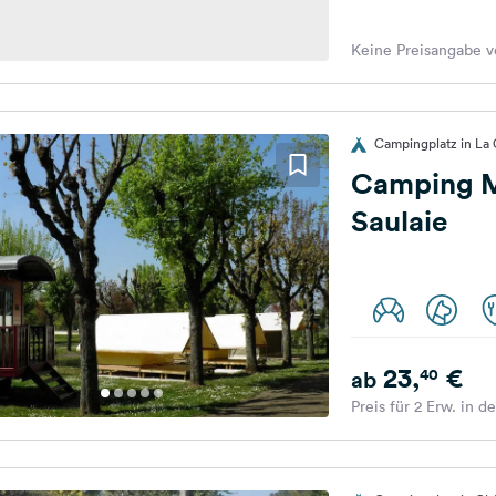
Keine Preisangabe v
Campingplatz in La C
Camping M
Saulaie
23,
€
40
ab
Preis für 2 Erw. in d