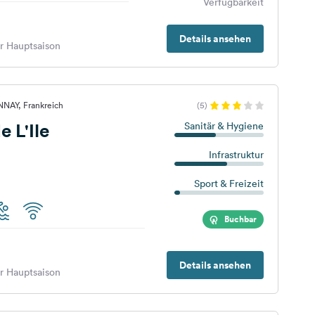
Verfügbarkeit
Details ansehen
er Hauptsaison
NNAY, Frankreich
(5)
 L'Ile
Sanitär & Hygiene
Infrastruktur
Sport & Freizeit
Buchbar
Details ansehen
er Hauptsaison