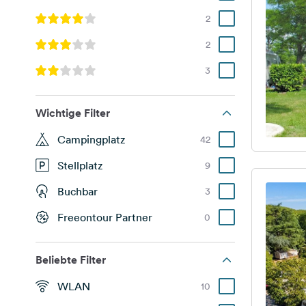
2
2
3
Wichtige Filter
Campingplatz
42
Stellplatz
9
Buchbar
3
Freeontour Partner
0
Beliebte Filter
WLAN
10