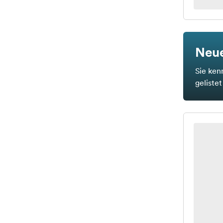
Neue
Sie ken
geliste