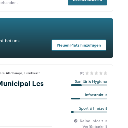
orhanden.
ht bei uns
Neuen Platz hinzufügen
ere Allichamps, Frankreich
(0)
unicipal Les
Sanitär & Hygiene
Infrastruktur
Sport & Freizeit
Keine Infos zur
Verfügbarkeit