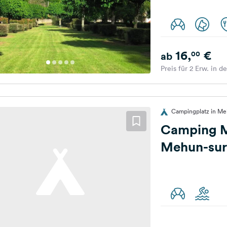
16,
€
00
ab
Preis für 2 Erw. in d
Campingplatz in Meh
Camping M
Mehun-sur