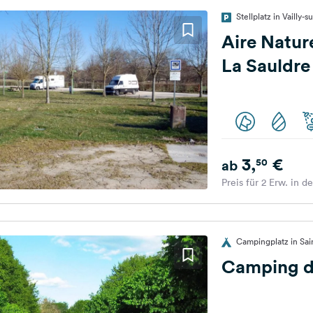
Stellplatz in Vailly-
Aire Natur
La Sauldre
3,
€
50
ab
Preis für 2 Erw. in d
Campingplatz in Sa
Camping d